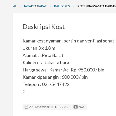
JAKARTA BARAT
KALIDERES
KOST PRIA/WANITA BAIK-B
Deskripsi Kost
Kamar kost nyaman, bersih dan ventilasi sehat
Ukuran 3 x 1.8 m
Alamat Jl.Peta Barat
Kalideres , Jakarta barat
Harga sewa . Kamar Ac :Rp. 950.000 / bln
Kamar kipas angin : 600.000 / bln
Telepon : 021-5447422
0
Listing ID
27 Desember 2013 22:32
N/A