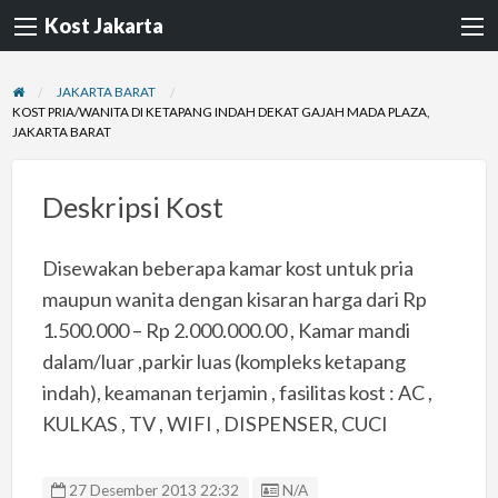
Kost Jakarta
JAKARTA BARAT
KOST PRIA/WANITA DI KETAPANG INDAH DEKAT GAJAH MADA PLAZA,
JAKARTA BARAT
Deskripsi Kost
Disewakan beberapa kamar kost untuk pria
maupun wanita dengan kisaran harga dari Rp
1.500.000 – Rp 2.000.000.00 , Kamar mandi
dalam/luar ,parkir luas (kompleks ketapang
indah), keamanan terjamin , fasilitas kost : AC ,
KULKAS , TV , WIFI , DISPENSER, CUCI
Listing ID
27 Desember 2013 22:32
N/A