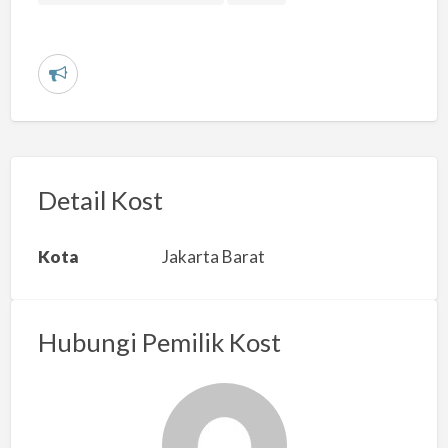
L
a
p
o
r
Detail Kost
k
a
Kota
Jakarta Barat
n
m
a
Hubungi Pemilik Kost
s
a
l
a