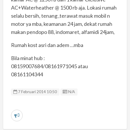
AC+Waterheather @ 1500 rb aja. Lokasi rumah
selalu bersih, tenang ,terawat masuk mobil n
motor ya mba, keamanan 24 jam, dekat rumah
makan pendopo 88, indomaret, alfamidi 24jam,
Rumah kost asri dan adem …mba
Bila minat hub :
08159007684/08161971045 atau
08161104344
Listing ID
7 Februari 2014 10:50
N/A
L
a