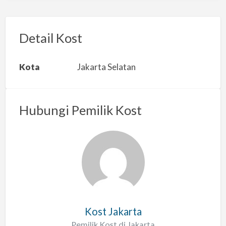
p
o
r
Detail Kost
k
a
Kota
Jakarta Selatan
n
m
a
Hubungi Pemilik Kost
s
a
l
a
h
Kost Jakarta
Pemilik Kost di Jakarta