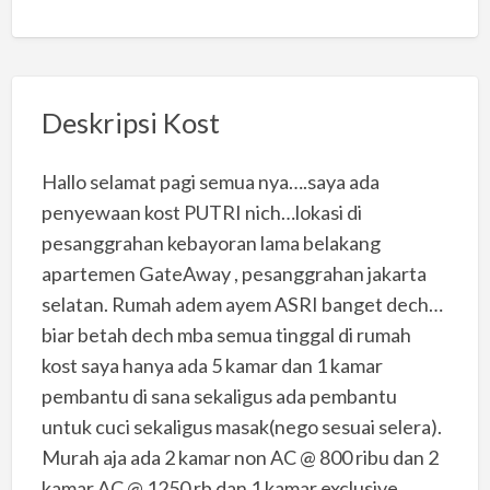
Deskripsi Kost
Hallo selamat pagi semua nya….saya ada
penyewaan kost PUTRI nich…lokasi di
pesanggrahan kebayoran lama belakang
apartemen GateAway , pesanggrahan jakarta
selatan. Rumah adem ayem ASRI banget dech…
biar betah dech mba semua tinggal di rumah
kost saya hanya ada 5 kamar dan 1 kamar
pembantu di sana sekaligus ada pembantu
untuk cuci sekaligus masak(nego sesuai selera).
Murah aja ada 2 kamar non AC @ 800 ribu dan 2
kamar AC @ 1250 rb dan 1 kamar exclusive