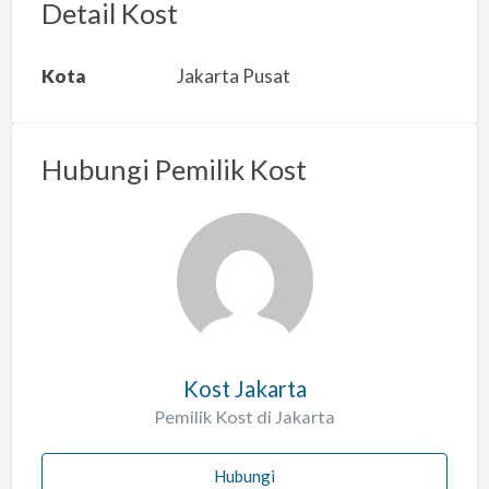
r
Detail Kost
k
a
Kota
Jakarta Pusat
n
m
a
Hubungi Pemilik Kost
s
a
l
a
h
Kost Jakarta
Pemilik Kost di Jakarta
Hubungi