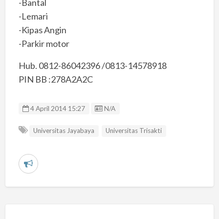
-Bantal
-Lemari
-Kipas Angin
-Parkir motor
Hub. 0812-86042396 /0813-14578918
PIN BB :278A2A2C
Listing ID
4 April 2014 15:27
N/A
Universitas Jayabaya
Universitas Trisakti
L
a
p
o