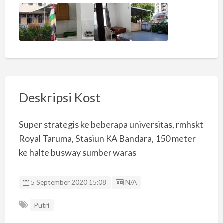
Deskripsi Kost
Super strategis ke beberapa universitas, rmhskt
Royal Taruma, Stasiun KA Bandara, 150 meter
ke halte busway sumber waras
Listing ID
5 September 2020 15:08
N/A
Putri