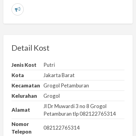
L
a
p
o
r
Detail Kost
k
a
Jenis Kost
Putri
n
Kota
Jakarta Barat
m
Kecamatan
Grogol Petamburan
a
s
Kelurahan
Grogol
a
Jl Dr Muwardi 3 no 8 Grogol
Alamat
l
Petamburan tlp 082122765314
a
Nomor
h
082122765314
Telepon