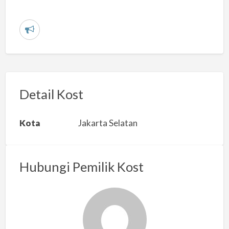
L
a
p
o
r
Detail Kost
k
a
Kota
Jakarta Selatan
n
m
a
Hubungi Pemilik Kost
s
a
l
a
h