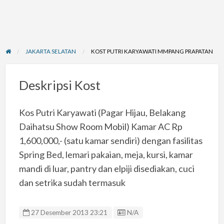
JAKARTA SELATAN
KOST PUTRI KARYAWATI MMPANG PRAPATAN
Deskripsi Kost
Kos Putri Karyawati (Pagar Hijau, Belakang
Daihatsu Show Room Mobil) Kamar AC Rp
1,600,000,- (satu kamar sendiri) dengan fasilitas
Spring Bed, lemari pakaian, meja, kursi, kamar
mandi di luar, pantry dan elpiji disediakan, cuci
dan setrika sudah termasuk
Listing ID
27 Desember 2013 23:21
N/A