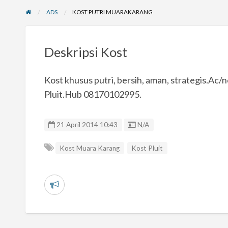
ADS
KOST PUTRI MUARAKARANG
Deskripsi Kost
Kost khusus putri, bersih, aman, strategis.Ac
Pluit.Hub 08170102995.
Listing ID
21 April 2014 10:43
N/A
Kost Muara Karang
Kost Pluit
L
a
p