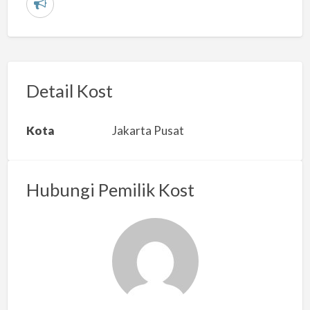
L
a
p
o
r
Detail Kost
k
a
Kota
Jakarta Pusat
n
m
a
Hubungi Pemilik Kost
s
a
l
a
h