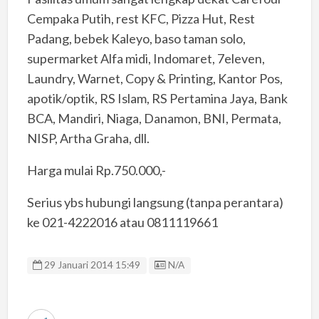
Cempaka Putih, rest KFC, Pizza Hut, Rest
Padang, bebek Kaleyo, baso taman solo,
supermarket Alfa midi, Indomaret, 7eleven,
Laundry, Warnet, Copy & Printing, Kantor Pos,
apotik/optik, RS Islam, RS Pertamina Jaya, Bank
BCA, Mandiri, Niaga, Danamon, BNI, Permata,
NISP, Artha Graha, dll.
Harga mulai Rp.750.000,-
Serius ybs hubungi langsung (tanpa perantara)
ke 021-4222016 atau 0811119661
Listing ID
29 Januari 2014 15:49
N/A