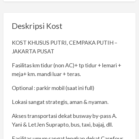
Deskripsi Kost
KOST KHUSUS PUTRI, CEMPAKA PUTIH –
JAKARTA PUSAT
Fasilitas km tidur (non AC)+ tp tidur + lemari +
meja+ km. mandi luar + teras.
Optional : parkir mobil (saat ini full)
Lokasi sangat strategis, aman & nyaman.
Akses transportasi dekat busway by-pass A.
Yani & LetJen Suprapto, bus, taxi, bajaj, dll.
Fasilitas umum sangat lengkap dekat Carefour