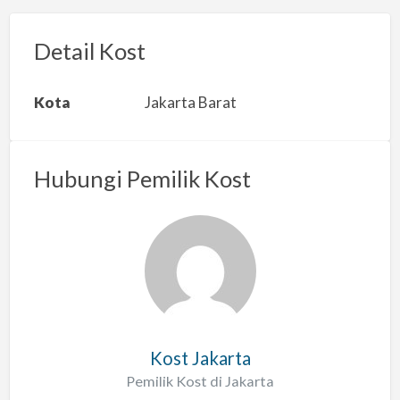
o
r
Detail Kost
k
a
Kota
Jakarta Barat
n
m
a
Hubungi Pemilik Kost
s
a
l
a
h
Kost Jakarta
Pemilik Kost di Jakarta