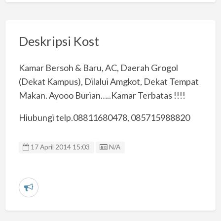
Deskripsi Kost
Kamar Bersoh & Baru, AC, Daerah Grogol
(Dekat Kampus), Dilalui Amgkot, Dekat Tempat
Makan. Ayooo Burian…..Kamar Terbatas !!!!
Hiubungi telp.08811680478, 085715988820
Listing ID
17 April 2014 15:03
N/A
L
a
p