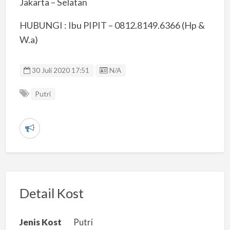
Jakarta – Selatan
HUBUNGI : Ibu PIPIT – 0812.8149.6366 (Hp &
W.a)
Listing ID
30 Juli 2020 17:51
N/A
Putri
L
a
p
o
r
Detail Kost
k
a
Jenis Kost
Putri