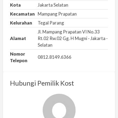
n
Kota
Jakarta Selatan
m
Kecamatan
Mampang Prapatan
a
s
Kelurahan
Tegal Parang
a
Jl. Mampang Prapatan VI No.33
l
Alamat
Rt.02 Rw.02 Gg. H Mugni - Jakarta -
a
Selatan
h
Nomor
0812.8149.6366
Telepon
Hubungi Pemilik Kost