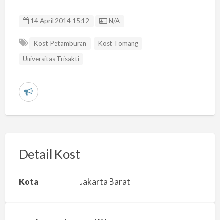
Listing ID
14 April 2014 15:12
N/A
Kost Petamburan
Kost Tomang
Universitas Trisakti
L
a
p
o
r
Detail Kost
k
a
Kota
Jakarta Barat
n
m
a