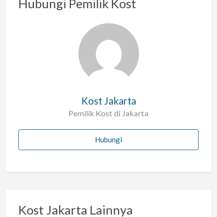
Hubungi Pemilik Kost
s
a
l
a
h
Kost Jakarta
Pemilik Kost di Jakarta
Hubungi
Kost Jakarta Lainnya