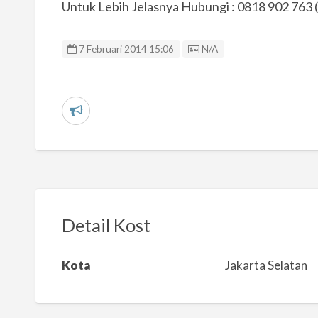
Untuk Lebih Jelasnya Hubungi : 0818 902 763 
Listing ID
7 Februari 2014 15:06
N/A
L
a
p
o
r
k
Detail Kost
a
n
Kota
Jakarta Selatan
m
a
s