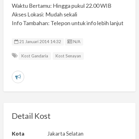
Waktu Bertamu: Hingga pukul 22.00 WIB
Akses Lokasi: Mudah sekali
Info Tambahan: Telepon untuk info lebih lanjut
Listing ID
21 Januari 2014 14:32
N/A
Kost Gandaria
Kost Senayan
L
a
p
o
r
Detail Kost
k
a
Kota
Jakarta Selatan