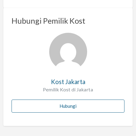
n
m
a
Hubungi Pemilik Kost
s
a
l
a
h
Kost Jakarta
Pemilik Kost di Jakarta
Hubungi