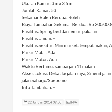
Ukuran Kamar: 3 m x 3,5 m
Jumlah Kamar: 53
Sekamar Boleh Berdua: Boleh
Biaya Tambahan Sekamar Berdua: Rp 200.000
Fasilitas: Spring bed dan lemari pakaian
Fasilitas Umum: –
Fasilitas Sekitar: Mini market, tempat makan,
Parkir Mobil: Ada
Parkir Motor: Ada
Waktu Bertamu: sampai jam 11 malam
Akses Lokasi: Dekat ke jalan raya, 3 menit jala
jalan Saharjo/Soepomo
Info Tambahan: –
Listing ID
22 Januari 2014 09:03
N/A