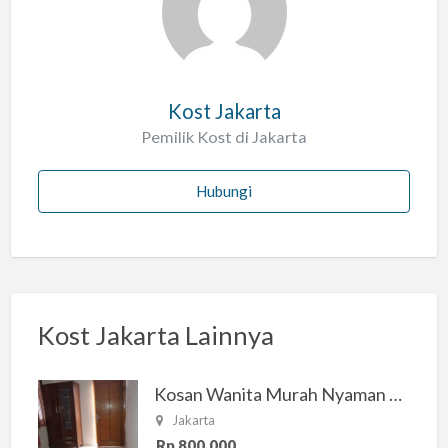
a
h
Kost Jakarta
Pemilik Kost di Jakarta
Hubungi
Kost Jakarta Lainnya
Kosan Wanita Murah Nyaman di Jakarta Selatan
Jakarta
Rp 800.000