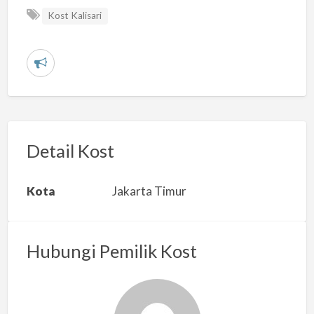
Kost Kalisari
L
a
p
o
r
Detail Kost
k
a
Kota
Jakarta Timur
n
m
a
Hubungi Pemilik Kost
s
a
l