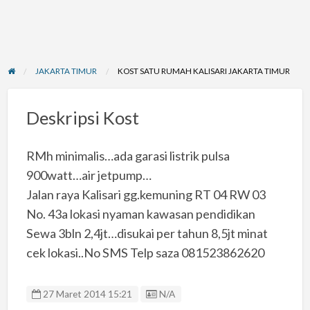
JAKARTA TIMUR
KOST SATU RUMAH KALISARI JAKARTA TIMUR
Deskripsi Kost
RMh minimalis…ada garasi listrik pulsa
900watt…air jetpump…
Jalan raya Kalisari gg.kemuning RT 04 RW 03
No. 43a lokasi nyaman kawasan pendidikan
Sewa 3bln 2,4jt…disukai per tahun 8,5jt minat
cek lokasi..No SMS Telp saza 081523862620
Listing ID
27 Maret 2014 15:21
N/A