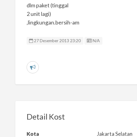
dlm paket (tinggal
2 unit lagi)
,lingkungan.bersih-am
Listing ID
27 Desember 2013 23:20
N/A
L
a
p
o
r
k
Detail Kost
a
n
Kota
Jakarta Selatan
m