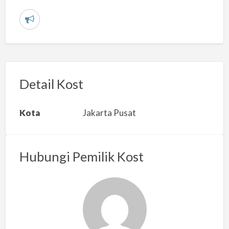
L
a
p
o
r
Detail Kost
k
a
Kota
Jakarta Pusat
n
m
a
Hubungi Pemilik Kost
s
a
l
a
h