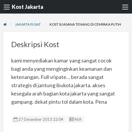
Kost Jakarta
JAKARTA PUSAT
KOST SUASANA TENANG DI CEMPAKA PUTIH
Deskripsi Kost
kami menyediakan kamar yang sangat cocok
bagi anda yang menginginkan keamanan dan
ketenangan. Full vripate… berada sangat
strategis di jantung ibukota jakarta. akses
kesegala arah bagian kota jakarta yang sangat
gampang. dekat pintu tol dalam kota. Pena
Listing ID
27 Desember 2013 22:04
N/A