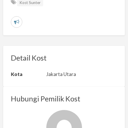
Kost Sunter
L
a
p
o
r
Detail Kost
k
a
Kota
Jakarta Utara
n
m
a
Hubungi Pemilik Kost
s
a
l
a