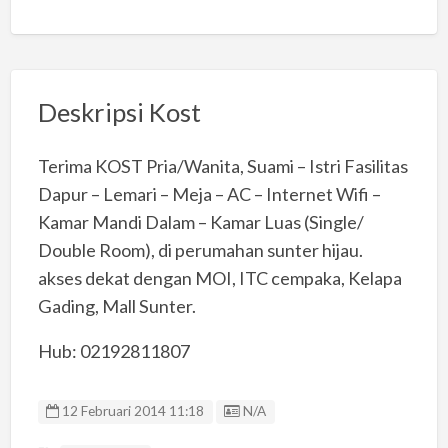
Deskripsi Kost
Terima KOST Pria/Wanita, Suami – Istri Fasilitas
Dapur – Lemari – Meja – AC – Internet Wifi –
Kamar Mandi Dalam – Kamar Luas (Single/
Double Room), di perumahan sunter hijau.
akses dekat dengan MOI, ITC cempaka, Kelapa
Gading, Mall Sunter.
Hub: 02192811807
Listing ID
12 Februari 2014 11:18
N/A