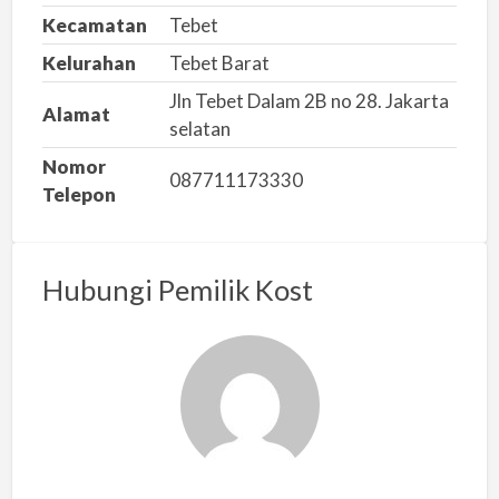
Kecamatan
Tebet
a
s
Kelurahan
Tebet Barat
a
Jln Tebet Dalam 2B no 28. Jakarta
Alamat
l
selatan
a
Nomor
h
087711173330
Telepon
Hubungi Pemilik Kost