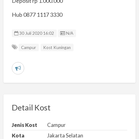
Deposit rp 1.000.000
Hub 0877 1117 3330
Listing ID
30 Juli 2020 16:02
N/A
Campur
Kost Kuningan
L
a
p
o
r
Detail Kost
k
a
Jenis Kost
Campur
n
Kota
Jakarta Selatan
m