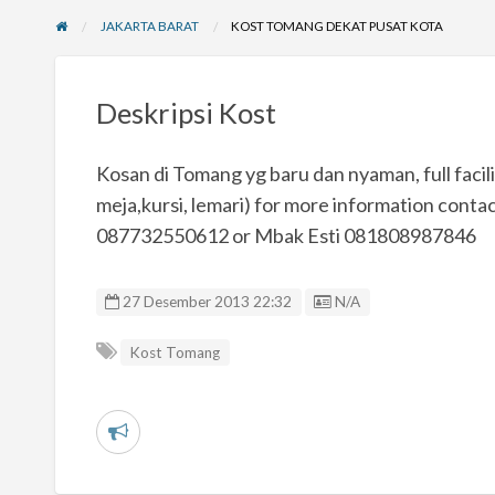
JAKARTA BARAT
KOST TOMANG DEKAT PUSAT KOTA
Deskripsi Kost
Kosan di Tomang yg baru dan nyaman, full facili
meja,kursi, lemari) for more information cont
087732550612 or Mbak Esti 081808987846
Listing ID
27 Desember 2013 22:32
N/A
Kost Tomang
L
a