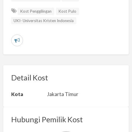
Kost Penggilingan
Kost Pulo
UKI- Universitas Kristen Indonesia
L
a
p
o
r
Detail Kost
k
a
Kota
Jakarta Timur
n
m
a
Hubungi Pemilik Kost
s
a