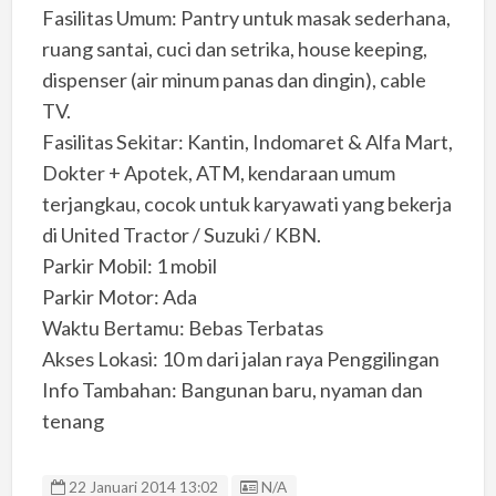
Fasilitas Umum: Pantry untuk masak sederhana,
ruang santai, cuci dan setrika, house keeping,
dispenser (air minum panas dan dingin), cable
TV.
Fasilitas Sekitar: Kantin, Indomaret & Alfa Mart,
Dokter + Apotek, ATM, kendaraan umum
terjangkau, cocok untuk karyawati yang bekerja
di United Tractor / Suzuki / KBN.
Parkir Mobil: 1 mobil
Parkir Motor: Ada
Waktu Bertamu: Bebas Terbatas
Akses Lokasi: 10 m dari jalan raya Penggilingan
Info Tambahan: Bangunan baru, nyaman dan
tenang
Listing ID
22 Januari 2014 13:02
N/A