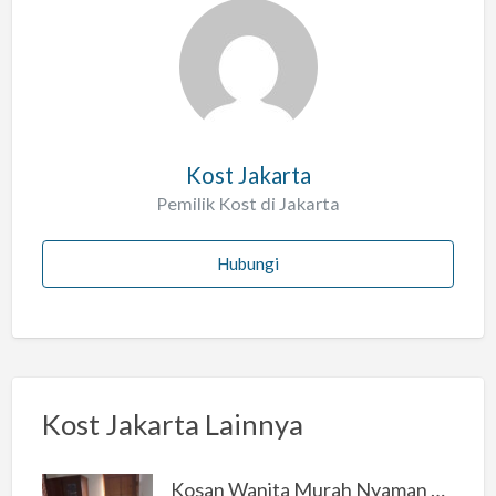
l
a
h
Kost Jakarta
Pemilik Kost di Jakarta
Hubungi
Kost Jakarta Lainnya
Kosan Wanita Murah Nyaman di Jakarta Selatan