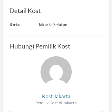
o
r
Detail Kost
k
a
Kota
Jakarta Selatan
n
m
a
Hubungi Pemilik Kost
s
a
l
a
h
Kost Jakarta
Pemilik Kost di Jakarta