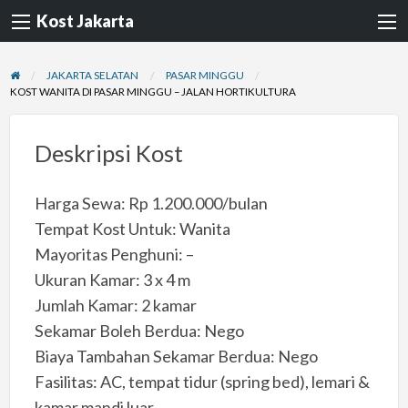
Kost Jakarta
JAKARTA SELATAN
PASAR MINGGU
KOST WANITA DI PASAR MINGGU – JALAN HORTIKULTURA
Deskripsi Kost
Harga Sewa: Rp 1.200.000/bulan
Tempat Kost Untuk: Wanita
Mayoritas Penghuni: –
Ukuran Kamar: 3 x 4 m
Jumlah Kamar: 2 kamar
Sekamar Boleh Berdua: Nego
Biaya Tambahan Sekamar Berdua: Nego
Fasilitas: AC, tempat tidur (spring bed), lemari &
kamar mandi luar.