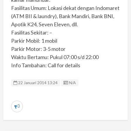
Fasilitas Umum: Lokasi dekat dengan Indomaret
(ATM BII & laundry), Bank Mandiri, Bank BNI,
Apotik K24, Seven Eleven, dll.
Fasilitas Sekitar: –
Parkir Mobil: 1 mobil
Parkir Motor: 3-5 motor
Waktu Bertamu: Pukul 07:00 s/d 22:00
Info Tambahan: Call for details
Listing ID
22 Januari 2014 13:24
N/A
L
a
p