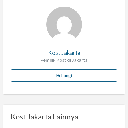
a
l
a
h
Kost Jakarta
Pemilik Kost di Jakarta
Hubungi
Kost Jakarta Lainnya