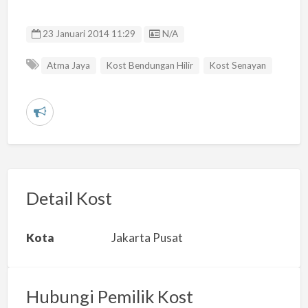
Listing ID
23 Januari 2014 11:29
N/A
Atma Jaya
Kost Bendungan Hilir
Kost Senayan
L
a
p
o
r
Detail Kost
k
a
Kota
Jakarta Pusat
n
m
a
Hubungi Pemilik Kost
s