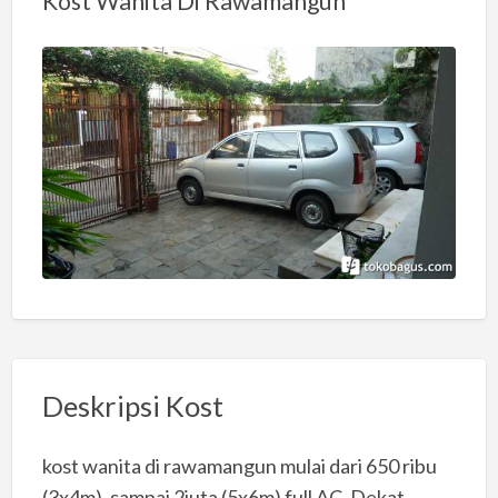
Kost Wanita Di Rawamangun
Deskripsi Kost
kost wanita di rawamangun mulai dari 650 ribu
(3x4m), sampai 2juta (5x6m) full AC. Dekat