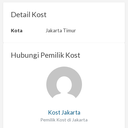
o
r
Detail Kost
k
a
Kota
Jakarta Timur
n
m
a
Hubungi Pemilik Kost
s
a
l
a
h
Kost Jakarta
Pemilik Kost di Jakarta