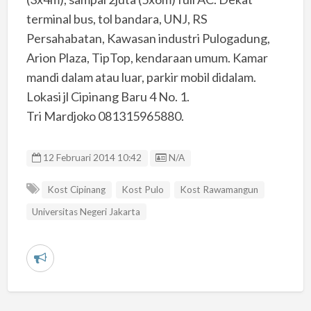
terminal bus, tol bandara, UNJ, RS
Persahabatan, Kawasan industri Pulogadung,
Arion Plaza, TipTop, kendaraan umum. Kamar
mandi dalam atau luar, parkir mobil didalam.
Lokasi jl Cipinang Baru 4 No. 1.
Tri Mardjoko 081315965880.
Listing ID
12 Februari 2014 10:42
N/A
Kost Cipinang
Kost Pulo
Kost Rawamangun
Universitas Negeri Jakarta
L
a
p