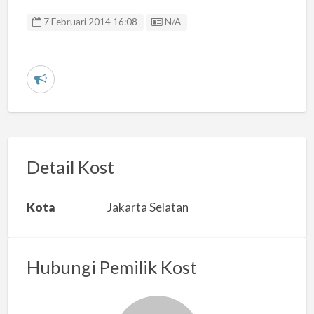
Listing ID
7 Februari 2014 16:08
N/A
L
a
p
o
r
Detail Kost
k
a
Kota
Jakarta Selatan
n
m
a
Hubungi Pemilik Kost
s
a