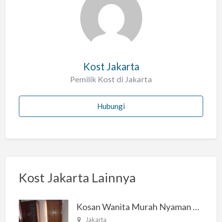
l
a
h
Kost Jakarta
Pemilik Kost di Jakarta
Hubungi
Kost Jakarta Lainnya
Kosan Wanita Murah Nyaman di Jakarta Selatan
Jakarta