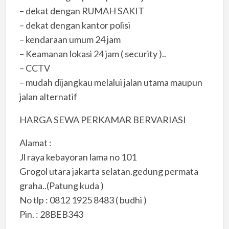
– dekat dengan RUMAH SAKIT
– dekat dengan kantor polisi
– kendaraan umum 24 jam
– Keamanan lokasi 24 jam ( security )..
– CCTV
– mudah dijangkau melalui jalan utama maupun
jalan alternatif
HARGA SEWA PERKAMAR BERVARIASI
Alamat :
Jl raya kebayoran lama no 101
Grogol utara jakarta selatan.gedung permata
graha..(Patung kuda )
No tlp : 0812 1925 8483 ( budhi )
Pin. : 28BEB343