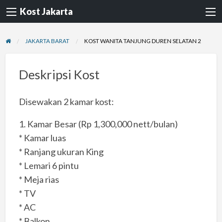
Kost Jakarta
JAKARTA BARAT
KOST WANITA TANJUNG DUREN SELATAN 2
Deskripsi Kost
Disewakan 2 kamar kost:
1. Kamar Besar (Rp 1,300,000 nett/bulan)
* Kamar luas
* Ranjang ukuran King
* Lemari 6 pintu
* Meja rias
* TV
* AC
* Balkon