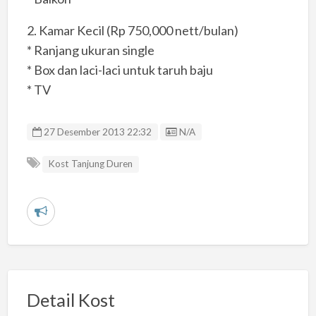
2. Kamar Kecil (Rp 750,000 nett/bulan)
* Ranjang ukuran single
* Box dan laci-laci untuk taruh baju
* TV
Listing ID
27 Desember 2013 22:32
N/A
Kost Tanjung Duren
L
a
p
o
r
Detail Kost
k