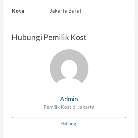
a
Kota
Jakarta Barat
n
m
a
Hubungi Pemilik Kost
s
a
l
a
h
Admin
Pemilik Kost di Jakarta
Hubungi