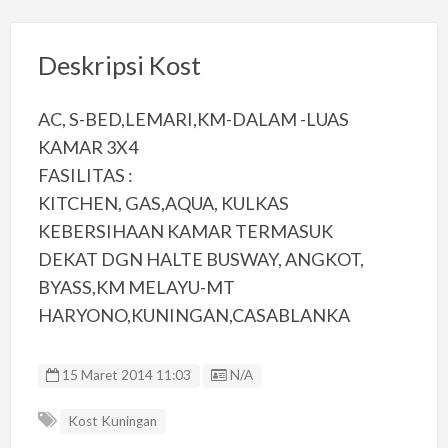
Deskripsi Kost
AC, S-BED,LEMARI,KM-DALAM -LUAS
KAMAR 3X4
FASILITAS :
KITCHEN, GAS,AQUA, KULKAS
KEBERSIHAAN KAMAR TERMASUK
DEKAT DGN HALTE BUSWAY, ANGKOT,
BYASS,KM MELAYU-MT
HARYONO,KUNINGAN,CASABLANKA
Listing ID
15 Maret 2014 11:03
N/A
Kost Kuningan