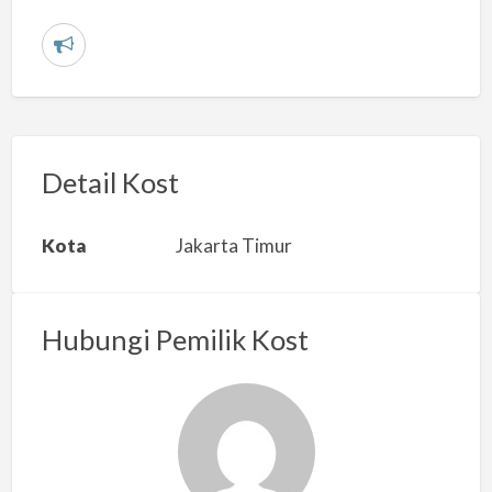
L
a
p
o
r
Detail Kost
k
a
Kota
Jakarta Timur
n
m
a
Hubungi Pemilik Kost
s
a
l
a
h