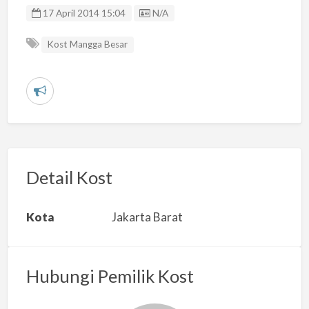
Listing ID
17 April 2014 15:04
N/A
Kost Mangga Besar
L
a
p
o
r
Detail Kost
k
a
Kota
Jakarta Barat
n
m
a
Hubungi Pemilik Kost
s
a