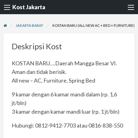
Kost Jakarta
JAKARTA BARAT
KOSTAN BARU (ALL NEW AC + BED + FURNITURE)
Deskripsi Kost
KOSTAN BARU….Daerah Mangga Besar VI.
Aman dan tidak berisik.
All new – AC, Furniture, Spring Bed
9 kamar dengan 6 kamar mandi dalam (rp. 1,6
jt/bln)
3 kamar dengan kamar mandi luar (rp. 1 jt/bln)
Hubungi: 0812-9412-7703 atau 0816-838-550