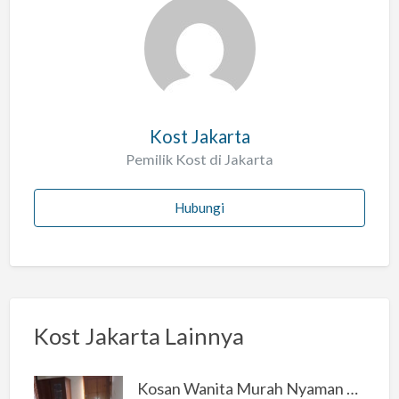
l
a
h
Kost Jakarta
Pemilik Kost di Jakarta
Hubungi
Kost Jakarta Lainnya
Kosan Wanita Murah Nyaman di Jakarta Selatan