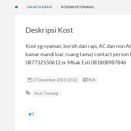
JAKARTA BARAT
KOSTAN DI TOMANG
Deskripsi Kost
Kost yg nyaman, bersih dan rapi, AC dan non A
kamar mandi luar, ruang tamu) contact person
087732550612 or Mbak Esti 081808987846
Listing ID
27 Desember 2013 22:32
N/A
Kost Tomang
L
a