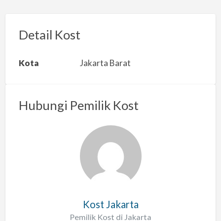
p
o
r
Detail Kost
k
a
Kota
Jakarta Barat
n
m
a
Hubungi Pemilik Kost
s
a
l
a
h
Kost Jakarta
Pemilik Kost di Jakarta