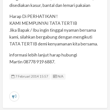
disediakan kasur, bantal dan lemari pakaian
Harap Di PERHATIKAN !
KAMI MEMPUNYAI TATA TERTIB
Jika Bapak / Ibu ingin tinggal nyaman bersama
kami, silahkan bergabung dengan mengikuti
TATA TERTIB demi kenyamanan kita bersama.
informasi lebih lanjut harap hubungi
Martin 08778 919 6887.
Listing ID
7 Februari 2014 15:57
N/A
L
a