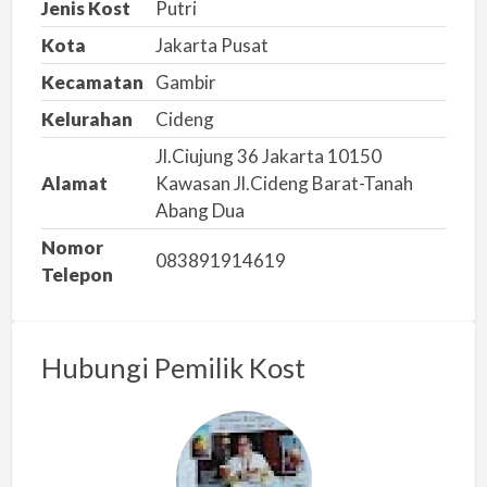
Jenis Kost
Putri
n
Kota
Jakarta Pusat
m
Kecamatan
Gambir
a
s
Kelurahan
Cideng
a
Jl.Ciujung 36 Jakarta 10150
l
Alamat
Kawasan Jl.Cideng Barat-Tanah
a
Abang Dua
h
Nomor
083891914619
Telepon
Hubungi Pemilik Kost