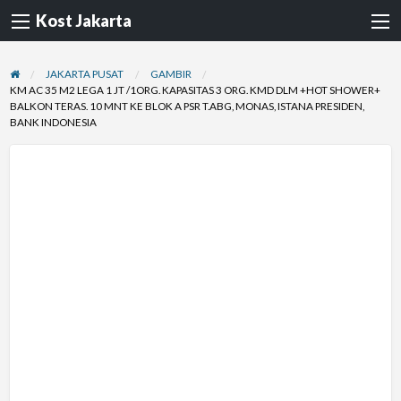
Kost Jakarta
JAKARTA PUSAT
GAMBIR
KM AC 35 M2 LEGA 1 JT /1ORG. KAPASITAS 3 ORG. KMD DLM +HOT SHOWER+
BALKON TERAS. 10 MNT KE BLOK A PSR T.ABG, MONAS, ISTANA PRESIDEN,
BANK INDONESIA