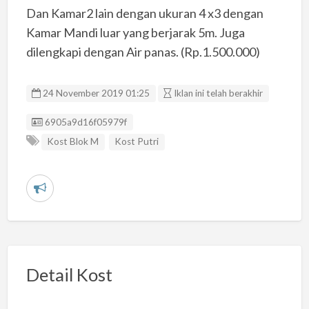
Dan Kamar2 lain dengan ukuran 4 x3 dengan
Kamar Mandi luar yang berjarak 5m. Juga
dilengkapi dengan Air panas. (Rp.1.500.000)
24 November 2019 01:25
Iklan ini telah berakhir
Listing ID
6905a9d16f05979f
Kost Blok M
Kost Putri
L
a
p
o
r
Detail Kost
k
a