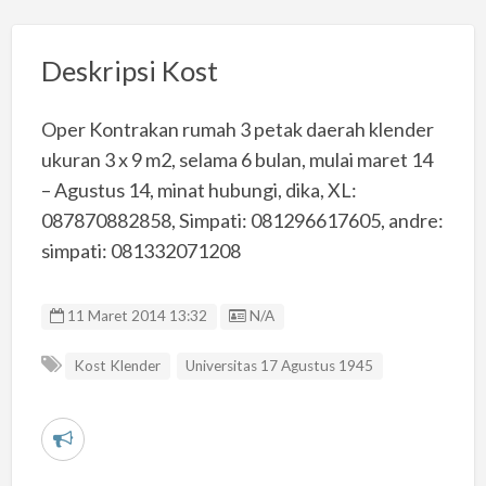
Deskripsi Kost
Oper Kontrakan rumah 3 petak daerah klender
ukuran 3 x 9 m2, selama 6 bulan, mulai maret 14
– Agustus 14, minat hubungi, dika, XL:
087870882858, Simpati: 081296617605, andre:
simpati: 081332071208
Listing ID
11 Maret 2014 13:32
N/A
Kost Klender
Universitas 17 Agustus 1945
L
a