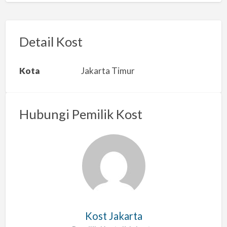
p
o
r
Detail Kost
k
a
Kota
Jakarta Timur
n
m
a
Hubungi Pemilik Kost
s
a
l
a
h
Kost Jakarta