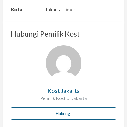
a
Kota
Jakarta Timur
n
m
a
Hubungi Pemilik Kost
s
a
l
a
h
Kost Jakarta
Pemilik Kost di Jakarta
Hubungi