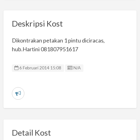
Deskripsi Kost
Dikontrakan petakan 1 pintu diciracas,
hub.Hartini 081807951617
Listing ID
6 Februari 2014 15:08
N/A
L
a
p
o
r
Detail Kost
k