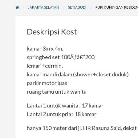
JAKARTA SELATAN
SETIABUDI
PURI KUNINGAN RESIDE
Deskripsi Kost
kamar 3m x 4m.
springbed set 100Ãƒâ€”200,
lemari+cermin,
kamar mandi dalam (shower+closet duduk)
parkir motor luas
ruang tamu untuk wanita
Lantai 1 untuk wanita : 17 kamar
Lantai 2 untuk pria : 18 kamar
hanya 150 meter dari jl. HR Rasuna Said, dekat