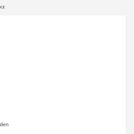
NCE
 den