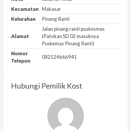
m
Kecamatan
Makasar
a
s
Kelurahan
Pinang Ranti
a
Jalan pinang ranti puskesmas
l
Alamat
(Patokan SD 02 masuknya
a
Puskemas Pinang Ranti)
h
Nomor
082124666941
Telepon
Hubungi Pemilik Kost