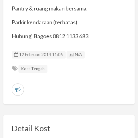
Pantry & ruang makan bersama.
Parkir kendaraan (terbatas).
Hubungi Bagoes 0812 1133 683
Listing ID
12 Februari 2014 11:06
N/A
Kost Tengah
L
a
p
o
r
Detail Kost
k