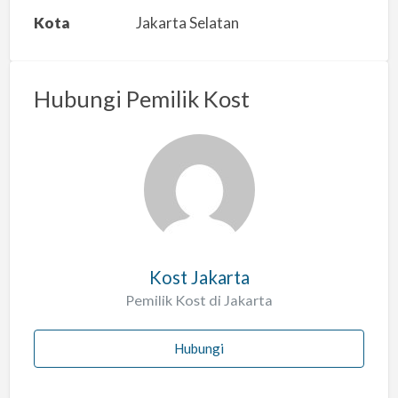
a
Kota
Jakarta Selatan
n
m
a
Hubungi Pemilik Kost
s
a
l
a
h
Kost Jakarta
Pemilik Kost di Jakarta
Hubungi