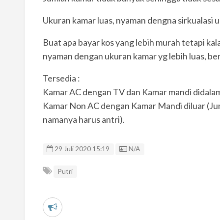
Ukuran kamar luas, nyaman dengna sirkualasi u
Buat apa bayar kos yang lebih murah tetapi kal
nyaman dengan ukuran kamar yg lebih luas, be
Tersedia :
Kamar AC dengan TV dan Kamar mandi didalam
Kamar Non AC dengan Kamar Mandi diluar (J
namanya harus antri).
Listing ID
29 Juli 2020 15:19
N/A
Putri
L