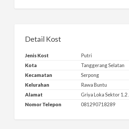
a
p
o
r
k
Detail Kost
a
n
Jenis Kost
Putri
m
Kota
Tanggerang Selatan
a
s
Kecamatan
Serpong
a
Kelurahan
Rawa Buntu
l
Alamat
Griya Loka Sektor 1.2 
a
Nomor Telepon
081290718289
h