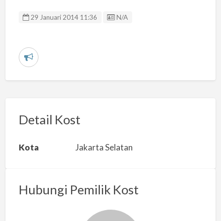
Listing ID
29 Januari 2014 11:36
N/A
L
a
p
o
r
Detail Kost
k
a
Kota
Jakarta Selatan
n
m
a
Hubungi Pemilik Kost
s
a