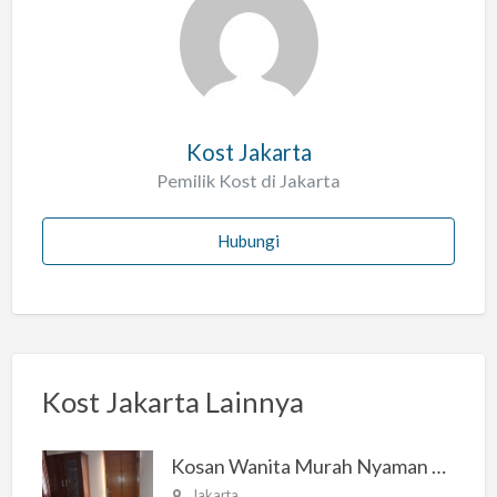
l
a
h
Kost Jakarta
Pemilik Kost di Jakarta
Hubungi
Kost Jakarta Lainnya
Kosan Wanita Murah Nyaman di Jakarta Selatan
Jakarta