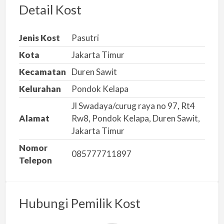
r
Detail Kost
k
a
Jenis Kost
Pasutri
n
Kota
Jakarta Timur
m
Kecamatan
Duren Sawit
a
s
Kelurahan
Pondok Kelapa
a
Jl Swadaya/curug raya no 97, Rt4
l
Alamat
Rw8, Pondok Kelapa, Duren Sawit,
a
Jakarta Timur
h
Nomor
085777711897
Telepon
Hubungi Pemilik Kost