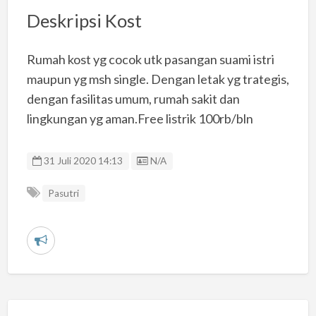
Deskripsi Kost
Rumah kost yg cocok utk pasangan suami istri
maupun yg msh single. Dengan letak yg trategis,
dengan fasilitas umum, rumah sakit dan
lingkungan yg aman.Free listrik 100rb/bln
Listing ID
31 Juli 2020 14:13
N/A
Pasutri
L
a
p
o