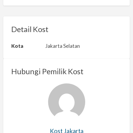
a
p
o
r
Detail Kost
k
a
Kota
Jakarta Selatan
n
m
a
Hubungi Pemilik Kost
s
a
l
a
h
Kost Jakarta