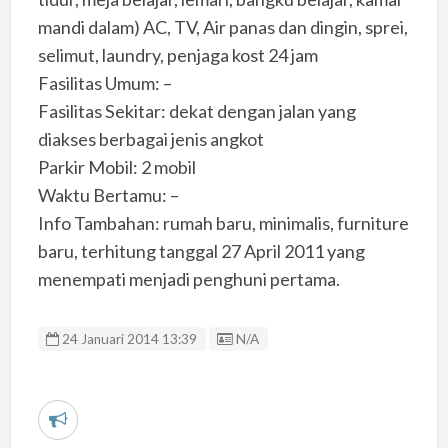
mandi dalam) AC, TV, Air panas dan dingin, sprei,
selimut, laundry, penjaga kost 24 jam
Fasilitas Umum: –
Fasilitas Sekitar: dekat dengan jalan yang
diakses berbagai jenis angkot
Parkir Mobil: 2 mobil
Waktu Bertamu: –
Info Tambahan: rumah baru, minimalis, furniture
baru, terhitung tanggal 27 April 2011 yang
menempati menjadi penghuni pertama.
Listing ID
24 Januari 2014 13:39
N/A
L