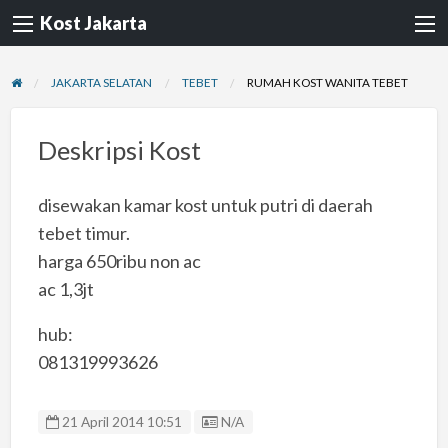
Kost Jakarta
JAKARTA SELATAN
TEBET
RUMAH KOST WANITA TEBET
Deskripsi Kost
disewakan kamar kost untuk putri di daerah
tebet timur.
harga 650ribu non ac
ac 1,3jt
hub:
081319993626
Listing ID
21 April 2014 10:51
N/A