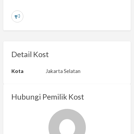
L
a
p
o
r
Detail Kost
k
a
Kota
Jakarta Selatan
n
m
a
Hubungi Pemilik Kost
s
a
l
a
h