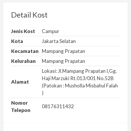
o
r
Detail Kost
k
a
Jenis Kost
Campur
n
Kota
Jakarta Selatan
m
Kecamatan
Mampang Prapatan
a
s
Kelurahan
Mampang Prapatan
a
Lokasi: Jl.Mampang Prapatan I,Gg.
l
Haji Marzuki Rt.013/001 No.52B
Alamat
a
(Patokan : Musholla Misbahul Falah
h
)
Nomor
08176311432
Telepon