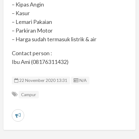
– Kipas Angin
– Kasur
– Lemari Pakaian
– Parkiran Motor
– Harga sudah termasuk listrik & air
Contact person :
Ibu Ami (08176311432)
Listing ID
22 November 2020 13:31
N/A
Campur
L
a
p