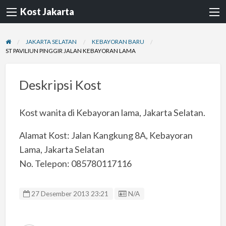
Kost Jakarta
JAKARTA SELATAN
KEBAYORAN BARU
ST PAVILIUN PINGGIR JALAN KEBAYORAN LAMA
Deskripsi Kost
Kost wanita di Kebayoran lama, Jakarta Selatan.
Alamat Kost: Jalan Kangkung 8A, Kebayoran
Lama, Jakarta Selatan
No. Telepon: 085780117116
Listing ID
27 Desember 2013 23:21
N/A