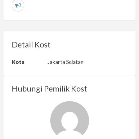
L
a
p
o
r
Detail Kost
k
a
Kota
Jakarta Selatan
n
m
a
Hubungi Pemilik Kost
s
a
l
a
h