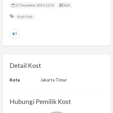
Listing ID
27 Desember 2013 22:52
N/A
Kost Pulo
L
a
p
o
r
Detail Kost
k
a
Kota
Jakarta Timur
n
m
a
Hubungi Pemilik Kost
s
a