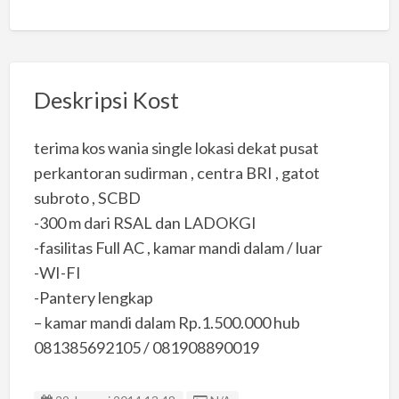
Deskripsi Kost
terima kos wania single lokasi dekat pusat
perkantoran sudirman , centra BRI , gatot
subroto , SCBD
-300 m dari RSAL dan LADOKGI
-fasilitas Full AC , kamar mandi dalam / luar
-WI-FI
-Pantery lengkap
– kamar mandi dalam Rp.1.500.000 hub
081385692105 / 081908890019