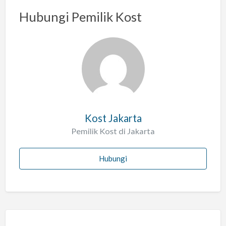
a
Hubungi Pemilik Kost
s
a
l
a
h
Kost Jakarta
Pemilik Kost di Jakarta
Hubungi