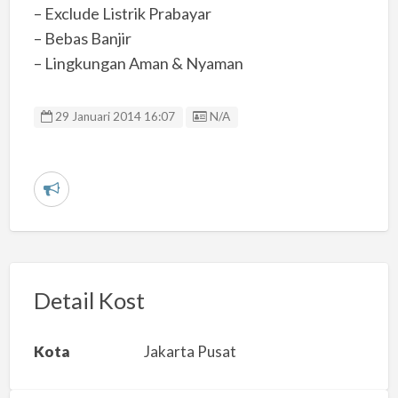
– Exclude Listrik Prabayar
– Bebas Banjir
– Lingkungan Aman & Nyaman
Listing ID
29 Januari 2014 16:07
N/A
L
a
p
o
r
Detail Kost
k
a
Kota
Jakarta Pusat
n
m