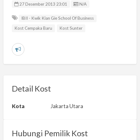
Listing ID
27 Desember 2013 23:01
N/A
IBII - Kwik Kian Gie School Of Business
Kost Cempaka Baru
Kost Sunter
L
a
p
o
r
Detail Kost
k
a
Kota
Jakarta Utara
n
m
a
Hubungi Pemilik Kost
s