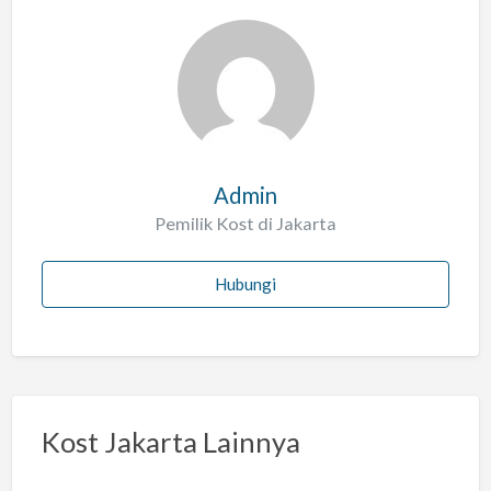
a
l
a
h
Admin
Pemilik Kost di Jakarta
Hubungi
Kost Jakarta Lainnya