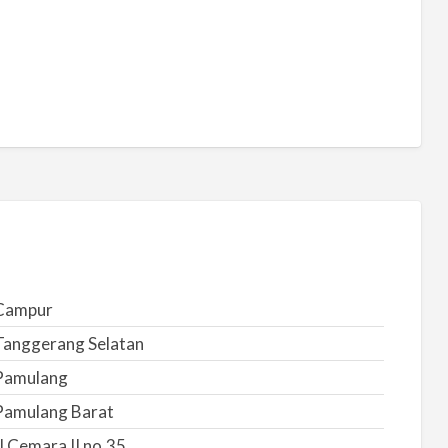
Campur
Tanggerang Selatan
Pamulang
Pamulang Barat
l Cemara II no.35