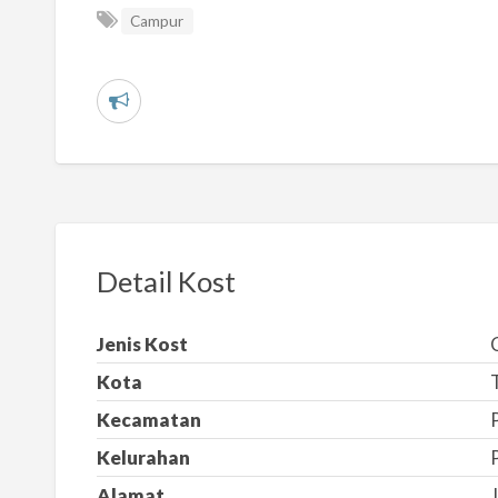
Campur
L
a
p
o
r
k
Detail Kost
a
n
Jenis Kost
m
Kota
a
s
Kecamatan
a
Kelurahan
l
Alamat
J