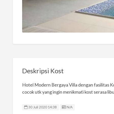
Deskripsi Kost
Hotel Modern Bergaya Villa dengan fasilitas
cocok utk yang ingin menikmati kost serasa libura
Listing ID
30 Juli 2020 14:38
N/A