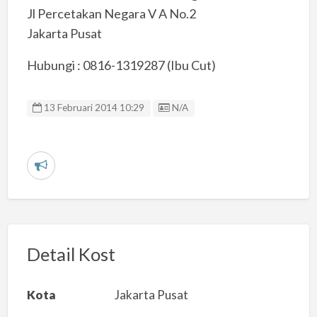
Jl Percetakan Negara V A No.2
Jakarta Pusat
Hubungi : 0816-1319287 (Ibu Cut)
Listing ID
13 Februari 2014 10:29
N/A
L
a
p
o
r
Detail Kost
k
a
Kota
Jakarta Pusat
n