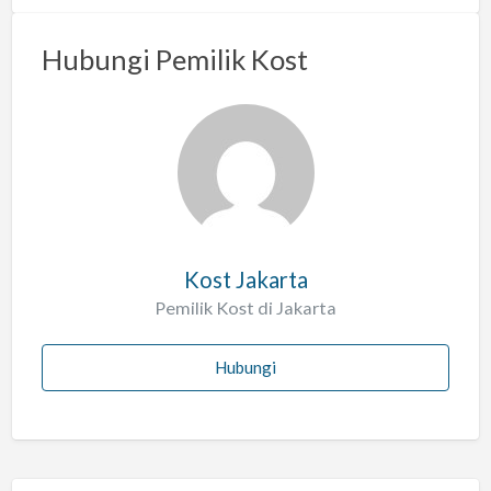
m
a
Hubungi Pemilik Kost
s
a
l
a
h
Kost Jakarta
Pemilik Kost di Jakarta
Hubungi