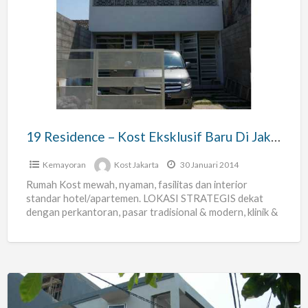
Residence
–
Kost
Eksklusif
Baru
Di
Jakarta
19 Residence – Kost Eksklusif Baru Di Jakarta Utara
Utara
Kemayoran
Kost Jakarta
30 Januari 2014
Rumah Kost mewah, nyaman, fasilitas dan interior
standar hotel/apartemen. LOKASI STRATEGIS dekat
dengan perkantoran, pasar tradisional & modern, klinik &
rumah sakit, di lewati angkutan
[…]
Kos