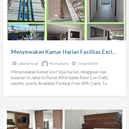
Kamar
Harian
Fasilitas
Exclusive
Menyewakan Kamar Harian Fasilitas Exclusive
Jakarta Pusat
Kost Jakarta
11 April 2014
Menyewakan kamar kost bisa harian, mingguan dan
bulanan In Jakarta Pusat Affordable Rate Can Daily,
weekly, yearly Available Parking Free Wifi, Cable Tv,
intercom, Water
[…]
Kamar