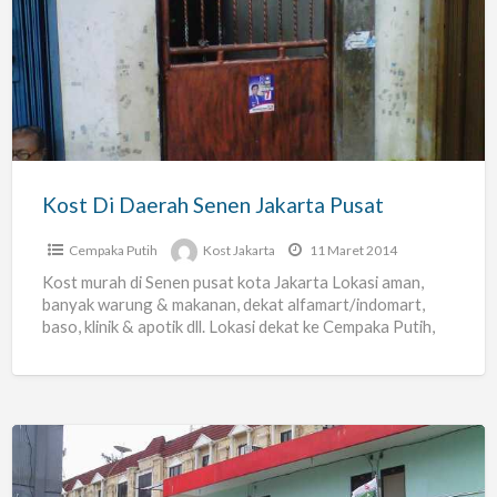
Di
Daerah
Senen
Jakarta
Pusat
Kost Di Daerah Senen Jakarta Pusat
Cempaka Putih
Kost Jakarta
11 Maret 2014
Kost murah di Senen pusat kota Jakarta Lokasi aman,
banyak warung & makanan, dekat alfamart/indomart,
baso, klinik & apotik dll. Lokasi dekat ke Cempaka Putih,
[…]
Indekost