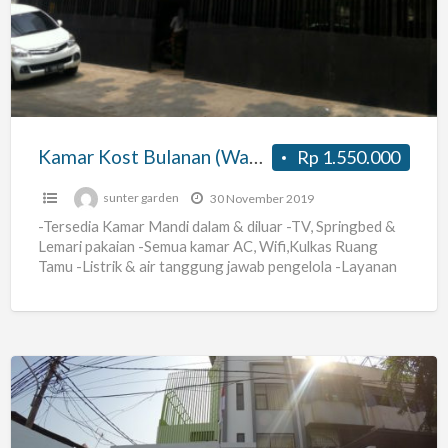
Bulanan
(Wanita)
daerah
sunter
Jakarta
Utara
Kamar Kost Bulanan (Wanita) daerah sunter Jakarta Utara
Rp 1.550.000
sunter garden
30 November 2019
-Tersedia Kamar Mandi dalam & diluar -TV, Springbed &
Lemari pakaian -Semua kamar AC, Wifi,Kulkas Ruang
Tamu -Listrik & air tanggung jawab pengelola -Layanan
Cleaning
[…]
Kost
Putra