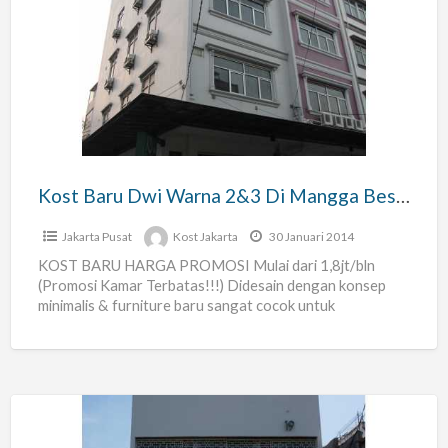
Baru
Dwi
Warna
2&3
Di
Mangga
Besar
Kost Baru Dwi Warna 2&3 Di Mangga Besar – Harga Promosi
–
Harga
Jakarta Pusat
Kost Jakarta
30 Januari 2014
Promosi
KOST BARU HARGA PROMOSI Mulai dari 1,8jt/bln
(Promosi Kamar Terbatas!!!) Didesain dengan konsep
minimalis & furniture baru sangat cocok untuk
Karyawan/ti, Professional muda/ Bussinessman
(Mahasiswa/i
[…]
19