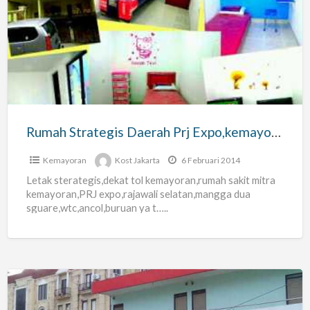
Strategis
Daerah
Prj
Expo,kemayoran,rajawali
Rumah Strategis Daerah Prj Expo,kemayoran,rajawali
Kemayoran
Kost Jakarta
6 Februari 2014
Letak sterategis,dekat tol kemayoran,rumah sakit mitra
kemayoran,PRJ expo,rajawali selatan,mangga dua
sguare,wtc,ancol,buruan ya t…..
Kost