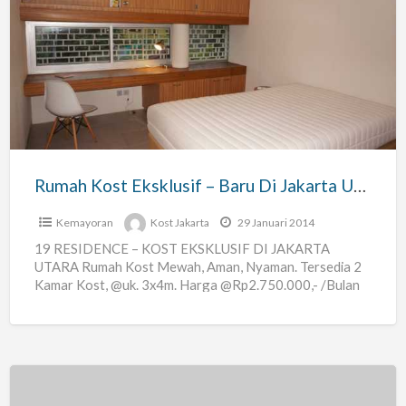
Rumah
Kost
Eksklusif
–
Baru
Di
Jakarta
Utara
Rumah Kost Eksklusif – Baru Di Jakarta Utara
Kemayoran
Kost Jakarta
29 Januari 2014
19 RESIDENCE – KOST EKSKLUSIF DI JAKARTA
UTARA Rumah Kost Mewah, Aman, Nyaman. Tersedia 2
Kamar Kost, @uk. 3x4m. Harga @Rp2.750.000,- /Bulan
DESKRIPSI : Fasilitas
[…]