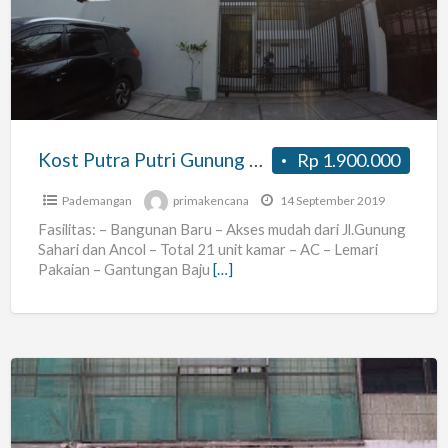
Putri
Gunung
Sahari
Kost Putra Putri Gunung Sahari
Rp 1.900.000
Pademangan
primakencana
14 September 2019
Fasilitas: – Bangunan Baru – Akses mudah dari Jl.Gunung
Sahari dan Ancol – Total 21 unit kamar – AC – Lemari
Pakaian – Gantungan Baju
[…]
kost
gunung