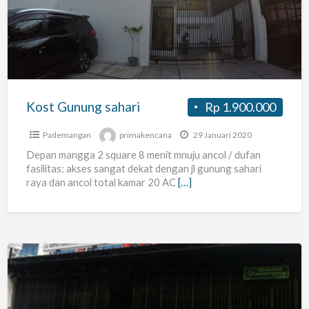
sahari
Kost Gunung sahari
Rp 1.900.000
Pademangan
primakencana
29 Januari 2020
Depan mangga 2 square 8 menit mnuju ancol / dufan
fasilitas: akses sangat dekat dengan jl gunung sahari
raya dan ancol total kamar 20 AC
[…]
Kamar
Kost