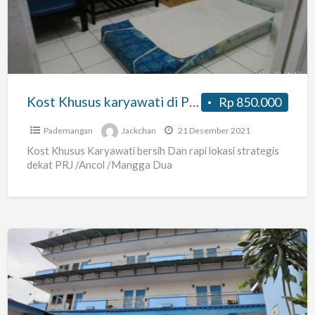
di
Pademangan
Kost Khusus karyawati di Pademangan
Rp 850.000
Pademangan
Jackchan
21 Desember 2021
Kost Khusus Karyawati bersih Dan rapi lokasi strategis
dekat PRJ /Ancol /Mangga Dua
KOST
Pria
&