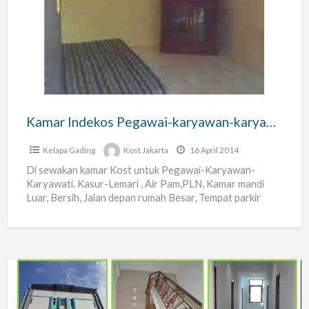
Pegawai-
karyawan-
karyawati
Kamar Indekos Pegawai-karyawan-karyawati
Kelapa Gading
Kost Jakarta
16 April 2014
Di sewakan kamar Kost untuk Pegawai-Karyawan-
Karyawati. Kasur-Lemari , Air Pam,PLN, Kamar mandi
Luar, Bersih, Jalan depan rumah Besar, Tempat parkir
sepeda motor. Lokasi Strategis Di
[…]
Menyewakan