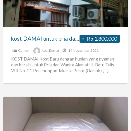
pria
dan
wanita
kost DAMAI untuk pria dan wanita
Rp 1.800.000
Gambir
kost Damai
14 November 2021
KOST DAMAI Kost Baru dengan hunian yang nyaman
dan bersih Untuk Pria dan Wanita Alamat: Jl. Batu Tulis
VIII No. 21 Pecenongan Jakarta Pusat (Gambir)
[…]
Kos
eksklusive
residence