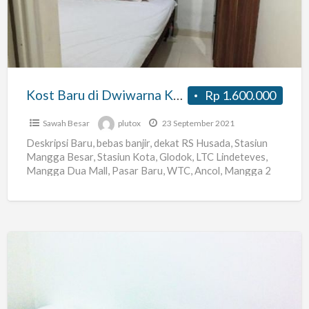
Dwiwarna
Kamar
Mandi
Dalam
Kost Baru di Dwiwarna Kamar Mandi Dalam
Rp 1.600.000
Sawah Besar
plutox
23 September 2021
Deskripsi Baru, bebas banjir, dekat RS Husada, Stasiun
Mangga Besar, Stasiun Kota, Glodok, LTC Lindeteves,
Mangga Dua Mall, Pasar Baru, WTC, Ancol, Mangga 2
Square,
[…]
Rumah
Kost
Ibu