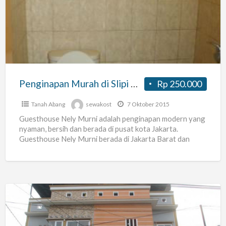
di
Slipi
&
Dekat
Senayan
Penginapan Murah di Slipi & Dekat Senayan
Rp 250.000
Tanah Abang
sewakost
7 Oktober 2015
Guesthouse Nely Murni adalah penginapan modern yang
nyaman, bersih dan berada di pusat kota Jakarta.
Guesthouse Nely Murni berada di Jakarta Barat dan
sangat dekat
[…]
KOST
EXCLUSIVE