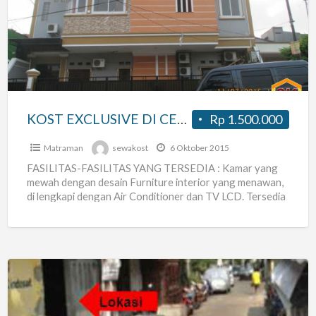
DI
CENTRAL
JAKARTA
(
BARU
SELESAI
KOST EXCLUSIVE DI CENTRAL JAKARTA ( BARU SELESAI DI BANGUN )
Rp 1.500.000
DI
BANGUN
Matraman
sewakost
6 Oktober 2015
)
FASILITAS-FASILITAS YANG TERSEDIA : Kamar yang
mewah dengan desain Furniture interior yang menawan,
di lengkapi dengan Air Conditioner dan TV LCD. Tersedia
kamar dengan Ukuran
[…]
Kos
Di