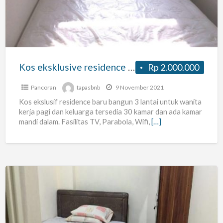
daerah
kota
Jakut
untuk
wanita
Kos eksklusive residence daerah kota Jakut untuk wanita dan keluarga
Rp 2.000.000
dan
keluarga
Pancoran
tapasbnb
9 November 2021
Kos ekslusif residence baru bangun 3 lantai untuk wanita
kerja pagi dan keluarga tersedia 30 kamar dan ada kamar
mandi dalam. Fasilitas TV, Parabola, Wifi,
[…]
Kost
Baru
di