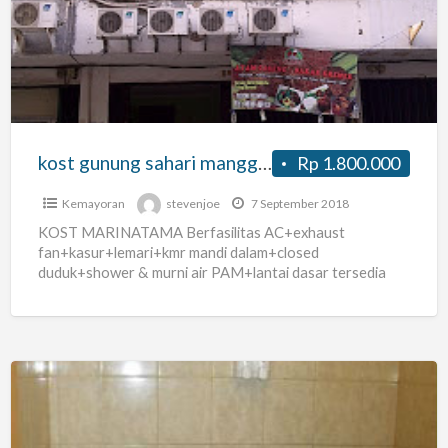
sahari
mangga
dua
ancol
(aman+strategis)
kost gunung sahari mangga dua ancol (aman+strategis)
Rp 1.800.000
Kemayoran
stevenjoe
7 September 2018
KOST MARINATAMA Berfasilitas AC+exhaust
fan+kasur+lemari+kmr mandi dalam+closed
duduk+shower & murni air PAM+lantai dasar tersedia
kantin+aman+nyaman+bersih+bebas(tersedia pelayanan
jasa cuci gosok & jasa bersih kamar). Total kamar
[…]
Penginapan
Murah