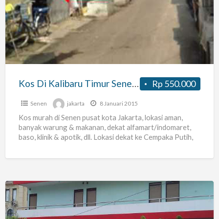
Kalibaru
Timur
Senen
Jakarta
Pusat
Kos Di Kalibaru Timur Senen Jakarta Pusat
Rp 550.000
Senen
jakarta
8 Januari 2015
Kos murah di Senen pusat kota Jakarta, lokasi aman,
banyak warung & makanan, dekat alfamart/indomaret,
baso, klinik & apotik, dll. Lokasi dekat ke Cempaka Putih,
[…]
Hotel
&