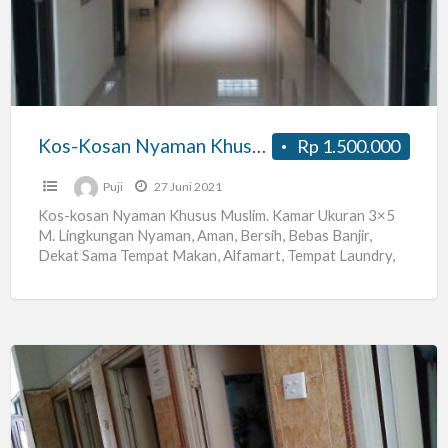
Khusus
Muslim
Kos-Kosan Nyaman Khusus Muslim
Rp 1.500.000
Puji
27 Juni 2021
Kos-kosan Nyaman Khusus Muslim. Kamar Ukuran 3×5
M. Lingkungan Nyaman, Aman, Bersih, Bebas Banjir,
Dekat Sama Tempat Makan, Alfamart, Tempat Laundry,
Masjid. Alamat: Jl. Tugu
[…]
Terima
Kos
Daerah