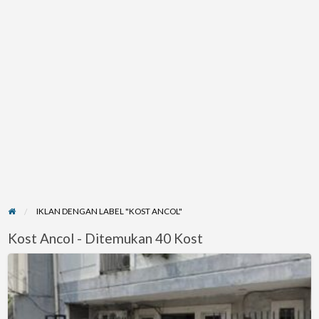
IKLAN DENGAN LABEL "KOST ANCOL"
Kost Ancol - Ditemukan 40 Kost
Kos
Jakpus,