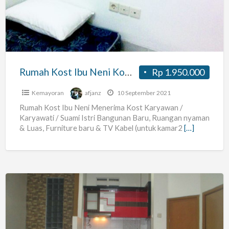
Neni
Komplek
Angkasa
Pura
Kemayoran
Rumah Kost Ibu Neni Komplek Angkasa Pura Kemayoran Kost-kosan Pria/Wanita/Suami-Istri Fasilitas lengkap
Rp 1.950.000
Kost-
kosan
Kemayoran
afjanz
10 September 2021
Pria/Wanita/Suami-
Rumah Kost Ibu Neni Menerima Kost Karyawan /
Karyawati / Suami Istri Bangunan Baru, Ruangan nyaman
Istri
& Luas, Furniture baru & TV Kabel (untuk kamar2
[…]
Fasilitas
lengkap
Kost
Exclusive
Bangunan