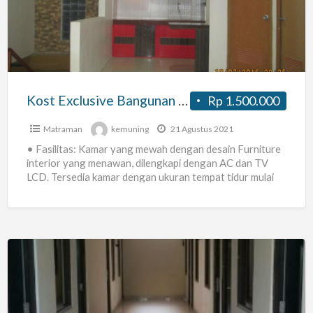
Baru
di
Utan
Kayu
Jakarta
Kost Exclusive Bangunan Baru di Utan Kayu Jakarta Timur – Wanita / Suami Istri
Rp 1.500.000
Timur
–
Matraman
kemuning
21 Agustus 2021
Wanita
• Fasilitas: Kamar yang mewah dengan desain Furniture
interior yang menawan, dilengkapi dengan AC dan TV
/
LCD. Tersedia kamar dengan ukuran tempat tidur mulai
Suami
dari
[…]
Istri
Kos-
Kosan
Nyaman