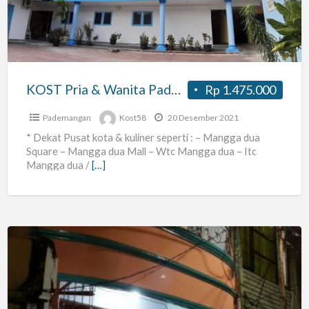
Wanita
Pademangan
Barat
KOST Pria & Wanita Pademangan Barat
Rp 1.475.000
Pademangan
Kost58
20 Desember 2021
* Dekat Pusat kota & kuliner seperti : – Mangga dua
Square – Mangga dua Mall – Wtc Mangga dua – Itc
Mangga dua /
[…]
kost
DAMAI
untuk