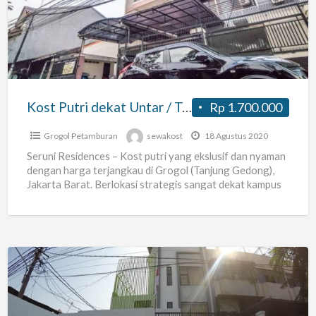
dekat
Untar
/
Trisakti,
Nyaman!
Kost Putri dekat Untar / Trisakti, Nyaman!
Rp 1.700.000
Grogol Petamburan
sewakost
18 Agustus 2020
Seruni Residences – Kost putri yang ekslusif dan nyaman
dengan harga terjangkau di Grogol (Tanjung Gedong),
Jakarta Barat. Berlokasi strategis sangat dekat kampus
UNTAR &
[…]
Kost
Gunung