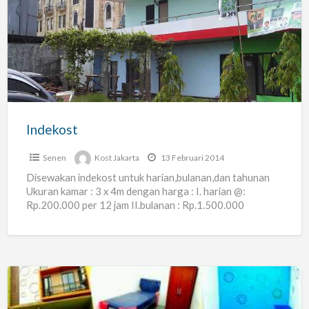
Indekost
Senen
Kost Jakarta
13 Februari 2014
Disewakan indekost untuk harian,bulanan,dan tahunan
Ukuran kamar : 3 x 4m dengan harga : I. harian @:
Rp.200.000 per 12 jam II.bulanan : Rp.1.500.000
III.tahunan
[…]
Rumah