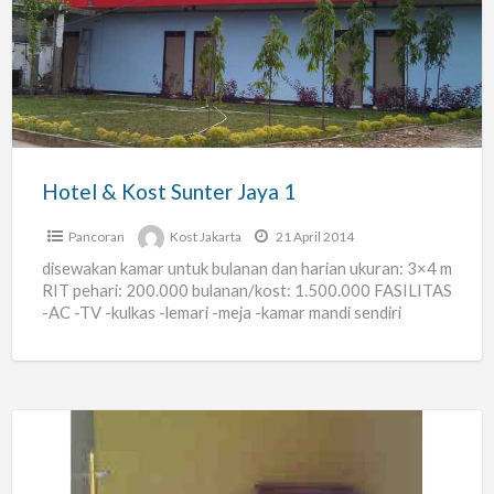
Kost
Sunter
Jaya
1
Hotel & Kost Sunter Jaya 1
Pancoran
Kost Jakarta
21 April 2014
disewakan kamar untuk bulanan dan harian ukuran: 3×4 m
RIT pehari: 200.000 bulanan/kost: 1.500.000 FASILITAS
-AC -TV -kulkas -lemari -meja -kamar mandi sendiri
LISTRIK bayar
[…]
Kamar
Indekos